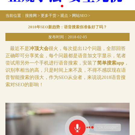
当前位置：
搜推网
>
更多干货
>
观点
>
网站SEO
>
2018年SEO新趋势：语音搜索你准备好了吗？
发布时间：2018-02-05
最近不是
冲顶大会
很火，每次提出12个问题，全部回答
正确即可分享奖金，每个问题都是语音加文字显示，笔者
尝试用另外一个手机进行语音搜索，安装了
简单搜索app
，
识别率相当的高，只是时间上来不及，不得不感叹现在语
音智能搜索的强大，作为SEO从业者，来说说2018语音搜
索对
SEO
的影响！